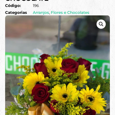
Código:
196
Categorias
Arranjos
,
Flores e Chocolates