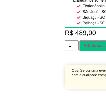
Entregamos soment
Florianópolis
São José - S
Biguaçu - SC
Palhoça - SC
R$
489,00
Adicionar 
Obs: Se por uma event
com a qualidade compr