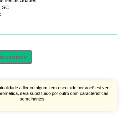
e nestas cidades
 - SC
C
ao carrinho
ualidade a flor ou algum item escolhido por você estiver
ometida, será substituído por outro com características
semelhantes.