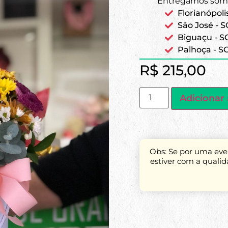
Entregamos some
Florianópoli
São José - S
Biguaçu - S
Palhoça - S
R$
215,00
Adicionar 
Obs: Se por uma even
estiver com a quali