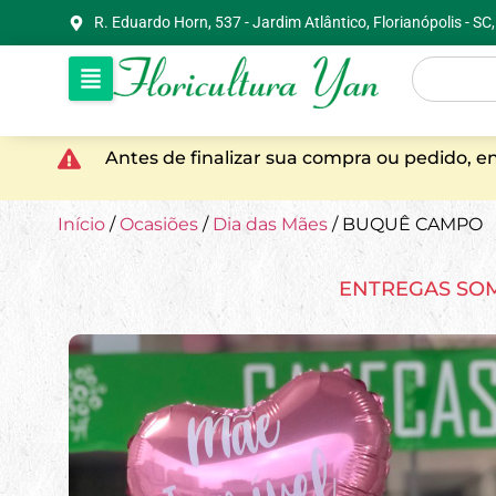
R. Eduardo Horn, 537 - Jardim Atlântico, Florianópolis - S
Antes de finalizar sua compra ou pedido, 
Início
/
Ocasiões
/
Dia das Mães
/ BUQUÊ CAMPO
ENTREGAS SO