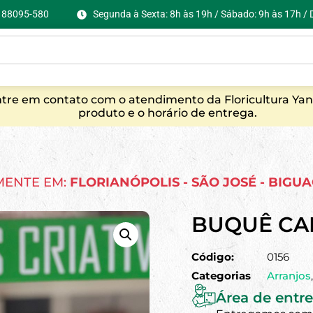
C, 88095-580
Segunda à Sexta: 8h às 19h / Sábado: 9h às 17h /
entre em contato com o atendimento da Floricultura Yan
produto e o horário de entrega.
MENTE EM:
FLORIANÓPOLIS - SÃO JOSÉ - BIGU
BUQUÊ C
Código:
0156
Categorias
Arranjos
Área de entre