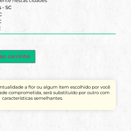
nte nestas cidades
s - SC
C
C
C
ao carrinho
tualidade a flor ou algum item escolhido por você
dade comprometida, será substituído por outro com
características semelhantes.