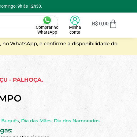
 Domingo: 9h às 12h30.
R$
0,00
Comprar no
Minha
WhatsApp
conta
, no WhatsApp, e confirme a disponibilidade do
AÇU - PALHOÇA.
AMPO
,
Buquês
,
Dia das Mães
,
Dia dos Namorados
gas: