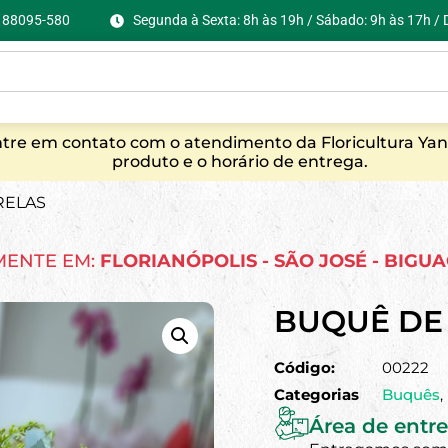
C, 88095-580
Segunda à Sexta: 8h às 19h / Sábado: 9h às 17h /
entre em contato com o atendimento da Floricultura Yan
produto e o horário de entrega.
RELAS
MENTE EM:
FLORIANÓPOLIS - SÃO JOSÉ - BIGU
BUQUÊ DE
Código:
00222
Categorias
Buquês
,
Área de entre