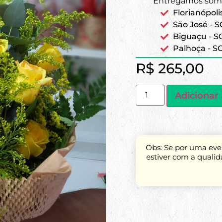
Entregamos some
Florianópoli
São José - S
Biguaçu - S
Palhoça - S
R$
265,00
Adicionar 
Obs: Se por uma even
estiver com a quali