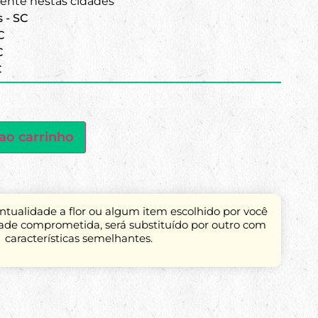
nte nestas cidades
s - SC
C
C
C
ao carrinho
tualidade a flor ou algum item escolhido por você
dade comprometida, será substituído por outro com
características semelhantes.