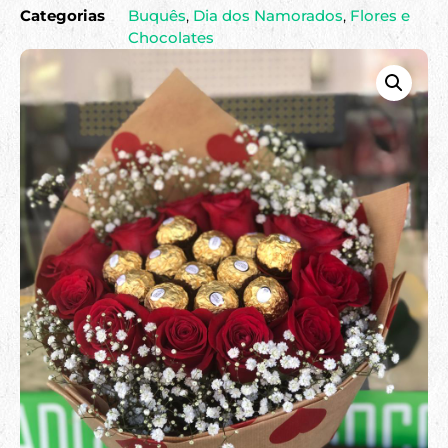
Categorias
Buquês
,
Dia dos Namorados
,
Flores e
Chocolates