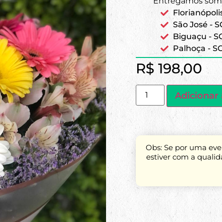
Entregamos some
Florianópoli
São José - S
Biguaçu - S
Palhoça - S
R$
198,00
Adicionar 
Obs: Se por uma even
estiver com a quali