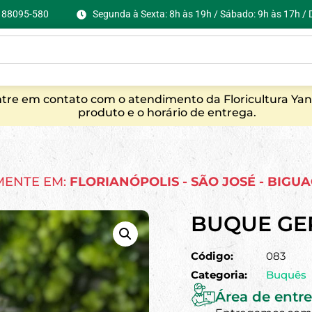
C, 88095-580
Segunda à Sexta: 8h às 19h / Sábado: 9h às 17h /
entre em contato com o atendimento da Floricultura Yan
produto e o horário de entrega.
MENTE EM:
FLORIANÓPOLIS - SÃO JOSÉ - BIGU
BUQUE GE
Código:
083
Categoria:
Buquês
Área de entre