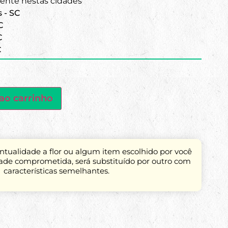
nte nestas cidades
s - SC
C
C
C
ao carrinho
tualidade a flor ou algum item escolhido por você
dade comprometida, será substituído por outro com
características semelhantes.