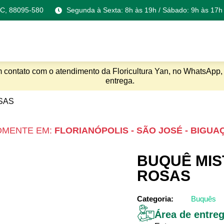
 SC, 88095-580
Segunda à Sexta: 8h às 19h / Sábado: 9h às 17h
m contato com o atendimento da Floricultura Yan, no WhatsApp, 
entrega.
SAS
OMENTE EM:
FLORIANÓPOLIS - SÃO JOSÉ - BIGUA
BUQUÊ MIS
ROSAS
Categoria:
Buquês
Área de entre