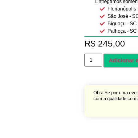
Entregamos soment
Florianópolis
São José - S
Biguaçu - SC
Palhoça - SC
R$
245,00
Adicionar 
Obs: Se por uma event
com a qualidade compr