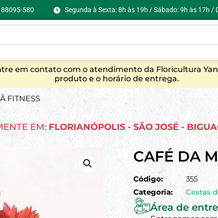
C, 88095-580
Segunda à Sexta: 8h às 19h / Sábado: 9h às 17h /
entre em contato com o atendimento da Floricultura Yan
produto e o horário de entrega.
Ã FITNESS
MENTE EM:
FLORIANÓPOLIS - SÃO JOSÉ - BIGU
CAFÉ DA M
Código:
355
Categoria:
Cestas 
Área de entre