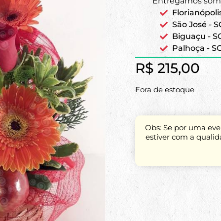
Entregamos some
Florianópoli
São José - S
Biguaçu - S
Palhoça - S
R$
215,00
Fora de estoque
Obs: Se por uma even
estiver com a quali