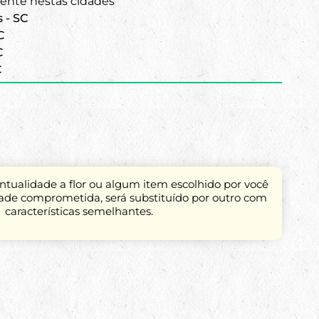
nte nestas cidades
s - SC
C
C
C
tualidade a flor ou algum item escolhido por você
dade comprometida, será substituído por outro com
características semelhantes.