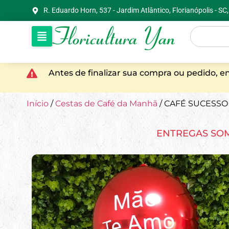
R. Eduardo Horn, 537 - Jardim Atlântico, Florianópolis - S
Antes de finalizar sua compra ou pedido, 
Início
/
Cestas de Café da Manhã
/ CAFÉ SUCESSO
ENTREGAS SO