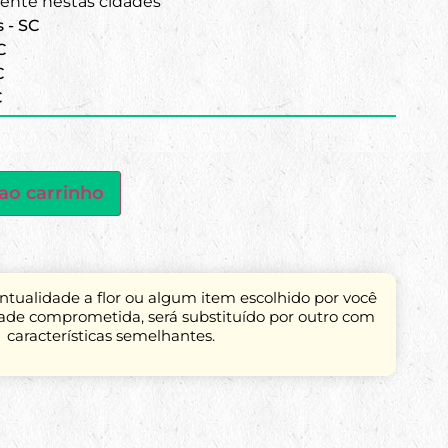
nte nestas cidades
s - SC
C
C
C
ao carrinho
tualidade a flor ou algum item escolhido por você
dade comprometida, será substituído por outro com
características semelhantes.