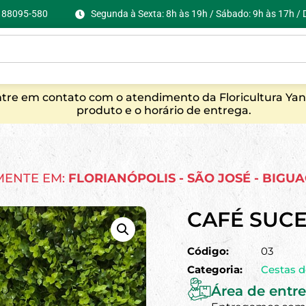
C, 88095-580
Segunda à Sexta: 8h às 19h / Sábado: 9h às 17h /
entre em contato com o atendimento da Floricultura Yan
produto e o horário de entrega.
MENTE EM:
FLORIANÓPOLIS - SÃO JOSÉ - BIGU
CAFÉ SUC
Código:
03
Categoria:
Cestas 
Área de entre