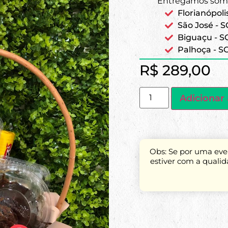
Entregamos some
Florianópoli
São José - S
Biguaçu - S
Palhoça - S
R$
289,00
Adicionar 
Obs: Se por uma even
estiver com a quali