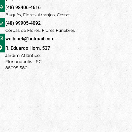
(48) 98406-4616
Buquês, Flores, Arranjos, Cestas
(48) 99905-4092
Coroas de Flores, Flores Fúnebres
wulhinek@hotmail.com
R. Eduardo Horn, 537
Jardim Atlântico,
Florianópolis - SC.
88095-580..