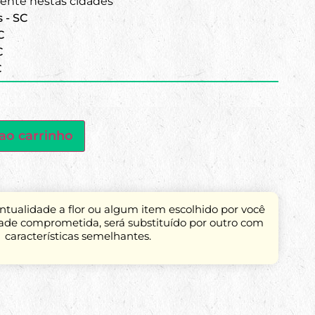
nte nestas cidades
s - SC
C
C
C
ao carrinho
tualidade a flor ou algum item escolhido por você
dade comprometida, será substituído por outro com
características semelhantes.