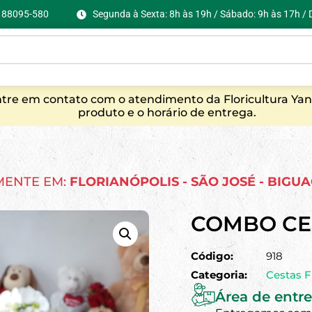
C, 88095-580
Segunda à Sexta: 8h às 19h / Sábado: 9h às 17h /
entre em contato com o atendimento da Floricultura Yan
produto e o horário de entrega.
MENTE EM:
FLORIANÓPOLIS - SÃO JOSÉ - BIGU
COMBO CE
Código:
918
Categoria:
Cestas F
Área de entre