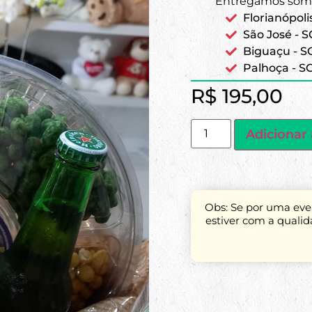
Entregamos some
Florianópoli
São José - S
Biguaçu - S
Palhoça - S
R$
195,00
Adicionar 
Obs: Se por uma even
estiver com a quali