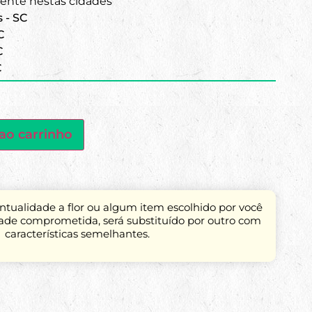
nte nestas cidades
s - SC
C
C
C
ao carrinho
tualidade a flor ou algum item escolhido por você
dade comprometida, será substituído por outro com
características semelhantes.