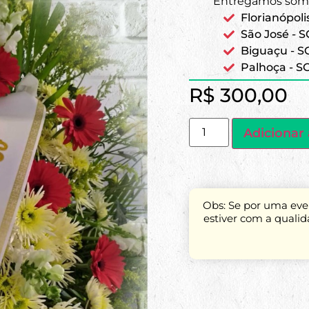
Entregamos some
Florianópoli
São José - S
Biguaçu - S
Palhoça - S
R$
300,00
Adicionar 
Obs: Se por uma even
estiver com a quali