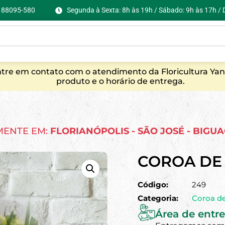
C, 88095-580
Segunda à Sexta: 8h às 19h / Sábado: 9h às 17h /
entre em contato com o atendimento da Floricultura Yan
produto e o horário de entrega.
MENTE EM:
FLORIANÓPOLIS - SÃO JOSÉ - BIGU
COROA DE
Código:
249
Categoria:
Coroa de
Área de entre