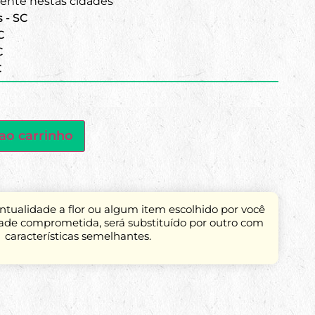
nte nestas cidades
s - SC
C
C
C
ao carrinho
tualidade a flor ou algum item escolhido por você
dade comprometida, será substituído por outro com
características semelhantes.