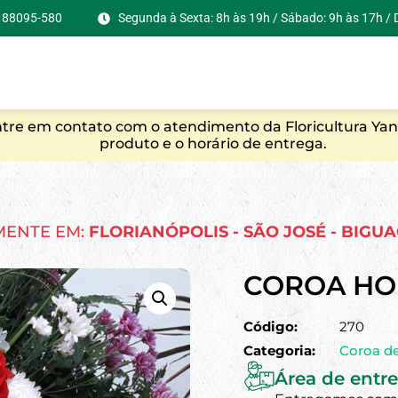
C, 88095-580
Segunda à Sexta: 8h às 19h / Sábado: 9h às 17h /
entre em contato com o atendimento da Floricultura Yan
produto e o horário de entrega.
MENTE EM:
FLORIANÓPOLIS - SÃO JOSÉ - BIGU
COROA H
Código:
270
Categoria:
Coroa de
Área de entre