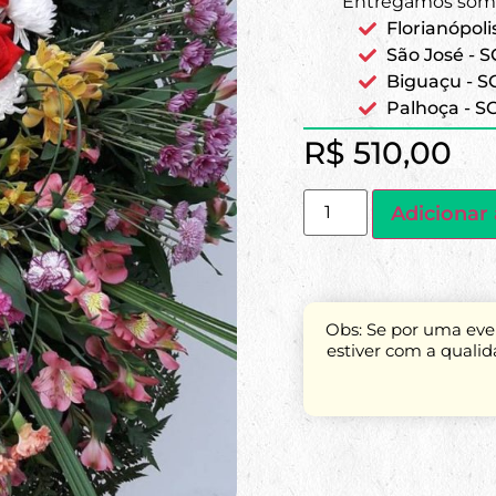
Entregamos some
Florianópoli
São José - S
Biguaçu - S
Palhoça - S
R$
510,00
Adicionar 
Obs: Se por uma even
estiver com a quali