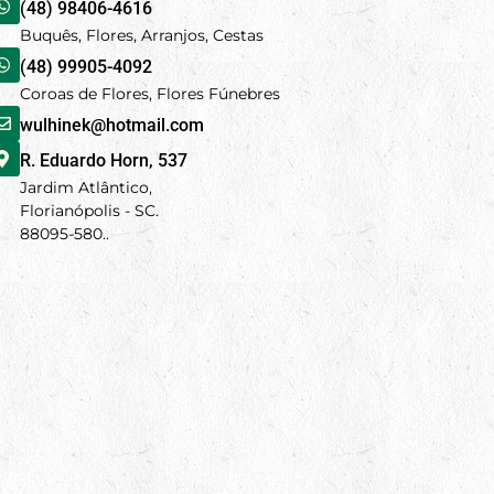
(48) 98406-4616
Buquês, Flores, Arranjos, Cestas
(48) 99905-4092
Coroas de Flores, Flores Fúnebres
wulhinek@hotmail.com
R. Eduardo Horn, 537
Jardim Atlântico,
Florianópolis - SC.
88095-580..