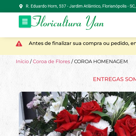
R. Eduardo Horn, 537 - Jardim Atlântico, Florianópolis - S
Antes de finalizar sua compra ou pedido, 
Início
/
Coroa de Flores
/ COROA HOMENAGEM
ENTREGAS SO