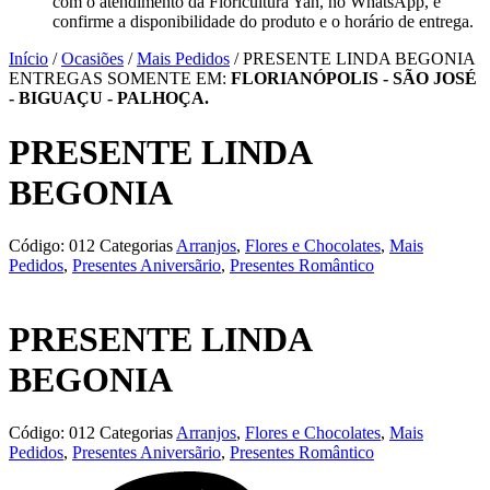
com o atendimento da Floricultura Yan, no WhatsApp, e
confirme a disponibilidade do produto e o horário de entrega.
Início
/
Ocasiões
/
Mais Pedidos
/ PRESENTE LINDA BEGONIA
ENTREGAS SOMENTE EM:
FLORIANÓPOLIS - SÃO JOSÉ
- BIGUAÇU - PALHOÇA.
PRESENTE LINDA
BEGONIA
Código:
012
Categorias
Arranjos
,
Flores e Chocolates
,
Mais
Pedidos
,
Presentes Aniversãrio
,
Presentes Romântico
PRESENTE LINDA
BEGONIA
Código:
012
Categorias
Arranjos
,
Flores e Chocolates
,
Mais
Pedidos
,
Presentes Aniversãrio
,
Presentes Romântico