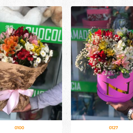
0100
0127