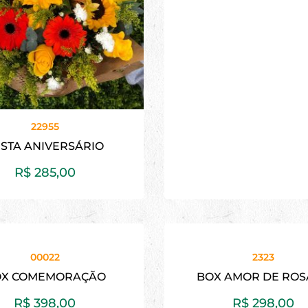
22955
STA ANIVERSÁRIO
R$
285,00
00022
2323
OX COMEMORAÇÃO
BOX AMOR DE ROS
R$
398,00
R$
298,00