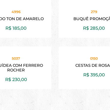
4996
279
NDO TON DE AMARELO
BUQUÊ PROMOÇ
R$
185,00
R$
285,00
5037
0150
ÍDEA COM FERRERO
CESTAS DE ROS
ROCHER
R$
395,00
R$
230,00